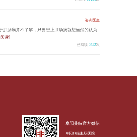
咨询医生
于肛肠病并不了解，只要患上肛肠病就想当然的认为
续阅读]
已阅读
6452
次
阜阳兆岐官方微信
阜阳兆岐肛肠医院