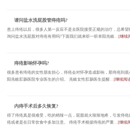
请问盐水洗屁股管痔疮吗?
患上痔疮以后，很多人第一反应不是去医院接受正规的治疗，总希望
询问盐水洗屁股对痔疮有用吗?下面我们就来听一听阜阳兆岐…
[继续
痔疮影响怀孕吗?
很多患有痔疮的女性朋友担心，痔疮会对怀孕造成影响，那痔疮到底
阳兆岐肛肠医院专业医生的介绍。 兆岐女性肛肠医生提醒…
[继续阅读
内痔手术后多久恢复?
得了痔疮真是很难受，吃的稍辣一点，屁股就火辣辣地疼，引发痔疮
疮或者是在日常饮食中多加注意。 痔疮手术根据痔疮的严重…
[继续