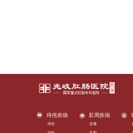
痔疮疾病
肛周疾病
痔疮
肛瘘
内痔
肛裂