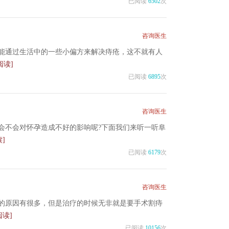
已阅读
6502
次
咨询医生
能通过生活中的一些小偏方来解决痔疮，这不就有人
阅读]
已阅读
6895
次
咨询医生
会不会对怀孕造成不好的影响呢?下面我们来听一听阜
]
已阅读
6179
次
咨询医生
的原因有很多，但是治疗的时候无非就是要手术割痔
阅读]
已阅读
10156
次