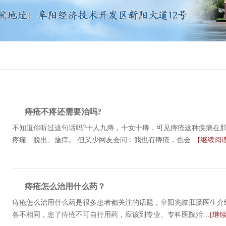
痔疮不疼还需要治吗?
不知道你听过这句话吗?十人九痔，十女十痔，可见痔疮这种疾病在
疼痛、脱出、瘙痒。 但又少网友会问：我也有痔疮，也会…
[继续阅读
痔疮怎么治用什么药？
痔疮怎么治用什么药是很多患者都关注的话题，阜阳兆岐肛肠医生介
各不相同，患了痔疮不可自行用药，应该到专业、专科医院治…
[继